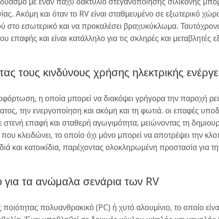
υασμό με έναν παχύ δακτύλιο στεγανοποίησης σιλικόνης μπορε
σίας. Ακόμη και όταν το RV είναι σταθμευμένο σε εξωτερικό χώρ
ού στο εσωτερικό και να προκαλέσει βραχυκύκλωμα. Ταυτόχρονα
υ επαφής και είναι κατάλληλο για τις σκληρές και μεταβλητές 
τας τους κινδύνους χρήσης ηλεκτρικής ενέργε
ρτωση, η οποία μπορεί να διακόψει γρήγορα την παροχή ρεύμ
ος, την ενεργοποίηση και ακόμη και τη φωτιά. οι επαφές υποδ
ε στενή επαφή και σταθερή αγωγιμότητα, μειώνοντας τη δημιου
 που κλειδώνει, το οποίο όχι μόνο μπορεί να αποτρέψει την κλ
ιδιά και κατοικίδια, παρέχοντας ολοκληρωμένη προστασία για τη
ο για τα ανώμαλα σενάρια των RV
ποιότητας πολυανθρακικό (PC) ή χυτό αλουμίνιο, το οποίο είνα