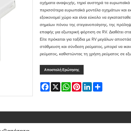
οχήματα αναψυχής, τηρεί αυστηρά τα ευρωπαϊκά 
περισσότερα ευρωπαϊκά μοντέλα οχημάτων και ε
εξοικονομεί χώρο και είναι εύκολο να εγκατασταθ
σημείων πόνου της στεγανοποίησης, της πρόληψ
επαφής για εξωτερική φόρτιση σε RV. Διαθέτει στ
Είτε πρόκειται για ταξίδια με RV μεγάλων αποστά
στάθμευση και σύνδεση ρεύματος, μπορεί να ικα
ρεύματος, καθιστώντας τη χρήση ρεύματος σε εξ
Αποστολή Ερώτησης
Facebook
X
WhatsApp
Pinterest
LinkedIn
Share
μβατότητα