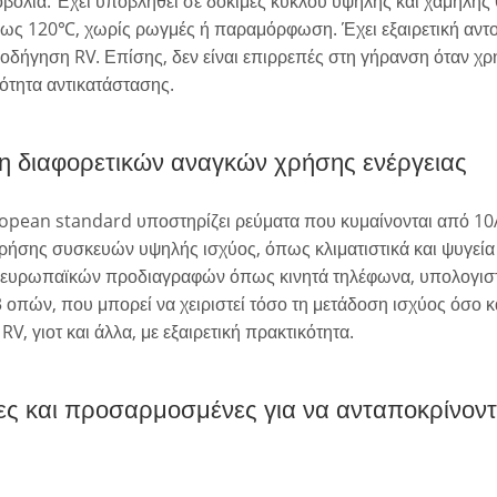
βολία. Έχει υποβληθεί σε δοκιμές κύκλου υψηλής και χαμηλής 
έως 120℃, χωρίς ρωγμές ή παραμόρφωση. Έχει εξαιρετική αντο
οδήγηση RV. Επίσης, δεν είναι επιρρεπές στη γήρανση όταν χρ
ότητα αντικατάστασης.
η διαφορετικών αναγκών χρήσης ενέργειας
opean standard υποστηρίζει ρεύματα που κυμαίνονται από 10
ρήσης συσκευών υψηλής ισχύος, όπως κλιματιστικά και ψυγεία 
 ευρωπαϊκών προδιαγραφών όπως κινητά τηλέφωνα, υπολογιστέ
πών, που μπορεί να χειριστεί τόσο τη μετάδοση ισχύος όσο κα
, γιοτ και άλλα, με εξαιρετική πρακτικότητα.
νες και προσαρμοσμένες για να ανταποκρίνοντ