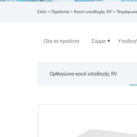
Σπίτι
>
Προϊόντα
>
Κουτί υποδοχής RV
>
Τετράγωνο
Ολα τα προϊόντα
Σύρμα
Υποδοχ
Ορθογώνιο κουτί υποδοχής RV