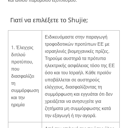
και άλλου παρόμοιου εξοπλισμού.
Γιατί να επιλέξετε το Shujie;
Ειδικευόμαστε στην παραγωγή
τροφοδοτικών προτύπων ΕΕ με
1. Έλεγχος
ισραηλινές βιομηχανικές πρίζες.
διπλού
Τηρούμε αυστηρά τα πρότυπα
προτύπου,
ηλεκτρικής ασφάλειας τόσο της ΕΕ
που
όσο και του Ισραήλ. Κάθε προϊόν
διασφαλίζει
υποβάλλεται σε αυστηρούς
τη
ελέγχους, διασφαλίζοντας τη
συμμόρφωση
συμμόρφωση και εγγυάται ότι δεν
και την
χρειάζεται να ανησυχείτε για
ηρεμία
ζητήματα μη συμμόρφωσης κατά
την εξαγωγή ή την αγορά.