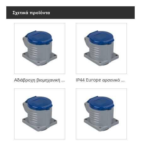
Σχετικά προϊόντα
Αδιάβροχη βιομηχανική πρίζα IP44 Europe
IP44 Europe αρσενικό αδιάβροχο βιομηχανικό βύσμα