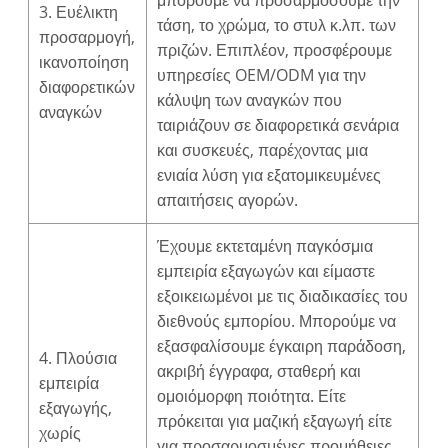
μπορούμε να προσαρμόσουμε την
3. Ευέλικτη
τάση, το χρώμα, το στυλ κ.λπ. των
προσαρμογή,
πριζών. Επιπλέον, προσφέρουμε
ικανοποίηση
υπηρεσίες OEM/ODM για την
διαφορετικών
κάλυψη των αναγκών που
αναγκών
ταιριάζουν σε διαφορετικά σενάρια
και συσκευές, παρέχοντας μια
ενιαία λύση για εξατομικευμένες
απαιτήσεις αγορών.
Έχουμε εκτεταμένη παγκόσμια
εμπειρία εξαγωγών και είμαστε
εξοικειωμένοι με τις διαδικασίες του
διεθνούς εμπορίου. Μπορούμε να
εξασφαλίσουμε έγκαιρη παράδοση,
4. Πλούσια
ακριβή έγγραφα, σταθερή και
εμπειρία
ομοιόμορφη ποιότητα. Είτε
εξαγωγής,
πρόκειται για μαζική εξαγωγή είτε
χωρίς
για προσαρμοσμένες προμήθειες,