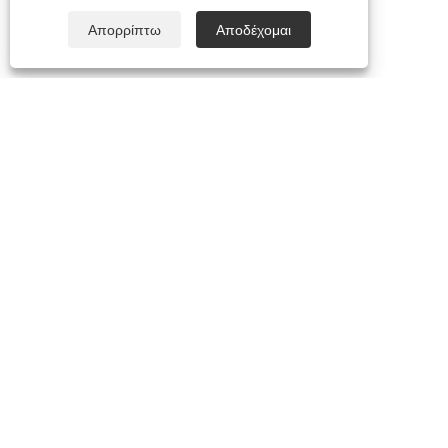
Απορρίπτω
Αποδέχομαι
+86-574-63440033
sales.shujie@163.com
Πνευματικά δικαιώματα © 2026 Cixi Shujie Electric Co., Limited Με
την επιφύλαξη παντός δικαιώματος.